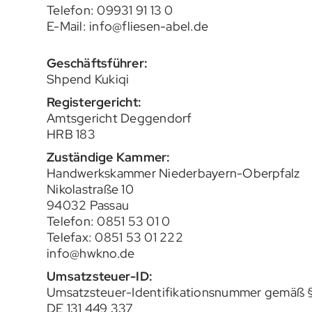
Telefon:
09931 91 13 0
E-Mail:
info@fliesen-abel.de
Geschäftsführer:
Shpend Kukiqi
Registergericht:
Amtsgericht Deggendorf
HRB 183
Zuständige Kammer:
Handwerkskammer Niederbayern-Oberpfalz
Nikolastraße 10
94032 Passau
Telefon: 0851 53 01 0
Telefax: 0851 53 01 222
info@hwkno.de
Umsatzsteuer-ID:
Umsatzsteuer-Identifikationsnummer gemäß 
DE 131 449 337