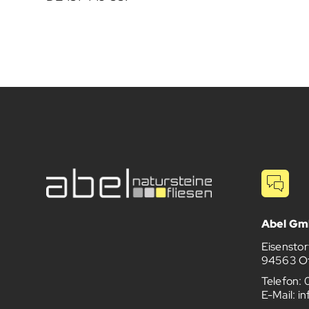
Abel G
Eisenstor
94563 Ot
Telefon:
E-Mail:
in