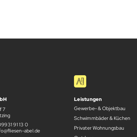
mbH
Leistungen
Gewerbe- & Objektbau
f 7
zing
Schwimmbäder & Küchen
09931 91 13 0
Privater Wohnungsbau
fo@fliesen-abel.de